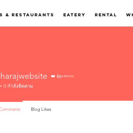
S & RESTAURANTS
EATERY
RENTAL
W
harajwebsite
ผู้ดูแลระบบ
ajwebsite
0
กำลังติดตาม
 Comments
Blog Likes