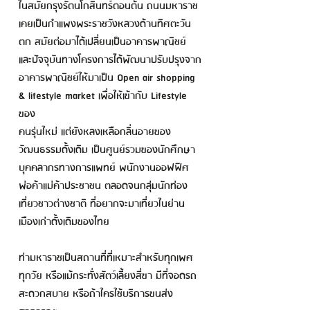
ในสมัยกรุงรัตนโกสินทร์ตอนต้น ถนนมหาราช
เคยเป็นกำแพงพระราชวังหลวงด้านทิศตะวัน
ตก สมัยต่อมาได้เปลี่ยนเป็นอาคารพาณิชย์
และปัจจุบันทางโครงการได้พัฒนาปรับปรุงจาก
อาคารพาณิชย์ให้มาเป็น Open air shopping
& lifestyle market เพื่อให้เข้ากับ Lifestyle
ของ
คนรุ่นใหม่ แต่ยังหลงเหลือกลิ่นอายของ
วัฒนธรรมดั้งเดิม เป็นศูนย์รวมของนักศึกษา
บุคคลากรทางการแพทย์ พนักงานออฟฟิศ
พ่อค้าแม่ค้าประชาชน ตลอดจนกลุ่มนักท่อง
เที่ยวชาวต่างชาติ ที่อยากจะมาเที่ยวในย่าน
เมืองเก่าดั้งเดิมของไทย
ท่ามหาราชเป็นสถานที่ที่เหมาะสำหรับทุกเพศ
ทุกวัย หรือแม้กระทั่งสัตว์เลี้ยงสี่ขา มีที่จอดรถ
สะดวกสบาย หรือถ้าใครใช้บริการขนส่ง