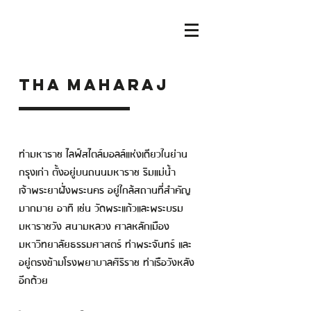
THA MAHARAJ
ท่ามหาราช ไลฟ์สไตล์มอลล์แห่งเดียวในย่าน
กรุงเก่า ตั้งอยู่บนถนนมหาราช ริมแม่น้ำ
เจ้าพระยาฝั่งพระนคร อยู่ใกล้สถานที่สำคัญ
มากมาย อาทิ เช่น วัดพระแก้วและพระบรม
มหาราชวัง สนามหลวง ศาลหลักเมือง
มหาวิทยาลัยธรรมศาสตร์ ท่าพระจันทร์ และ
อยู่ตรงข้ามโรงพยาบาลศิริราช ท่าเรือวังหลัง
อีกด้วย