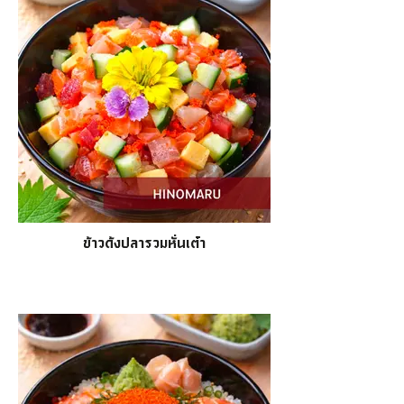
ข้าวด้งปลารวมหั่นเต๋า